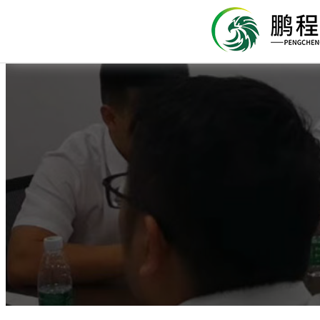
关于鹏程
服务项目
现场展示
新闻中心
餐饮天地
企业管理
联系我们
工厂食堂现场
鹏程简介
学校食堂承包
企业要把食堂当
营养早餐速成大
承包方案
苏州鹏程公司
苏州鹏程餐饮管理
有多个标准供厂方
现代企业的食堂已
一日之计在于晨，
有多个标准供厂方
苏州鹏程餐饮管理
适应不同厂家的要
地。民以食为天！
充上午工作所需要
适应不同厂家的要
学校食堂现场
就餐场所，而是员
时间比较急，为了
承包优势
合，因此，苏州食
常是外面随便买点
苏州鹏程餐饮管理
企事业食堂现场
蔬菜配送
暖胃~红豆醪糟
卫生管理
吴江分公司
有多个标准供厂方
暖胃~红豆醪糟甜汤 寒冷的冬季， 早
有多个标准供厂方
苏州鹏程餐饮管理
发展历程
适应不同厂家的要
能喝上一碗热乎乎
适应不同厂家的要
贵。 甜蜜蜜的
苏州鹏程餐饮管理